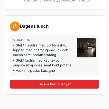
Kulturgatans träverkstad, Solrosvägen 1 Bodafors
Dagens lunch
AKROPOLIS
•
Stekt fläskfilé med portvinssky,
toppad med champinjoner, lök och
bacon samt potatisgratäng
•
Stekt laxfilé med kapris- och
purjolöksmajonnäs samt kokt potatis
•
Veckans pasta: Lasagne
Se alla lunchmenyer