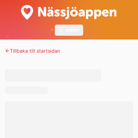
🍀
MENY
🌱
🌱
🌿
Tillbaka till startsidan