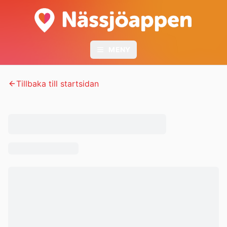
MENY
🌱
🍀
Tillbaka till startsidan
🌿